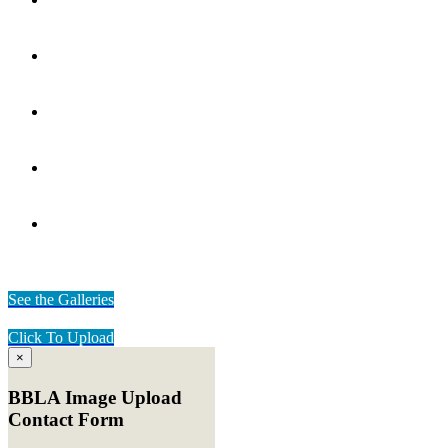
Dock Service
ANEMPTYTEXTLLINE
Walleye Stocking 2020
ANEMPTYTEXTLLINE
Walleye Stocking 2020
ANEMPTYTEXTLLINE
Summer Sunset 2019
ANEMPTYTEXTLLINE
Lazy days at the Cabin
ANEMPTYTEXTLLINE
See the Galleries
Click To Upload
×
BBLA Image Upload
Contact Form